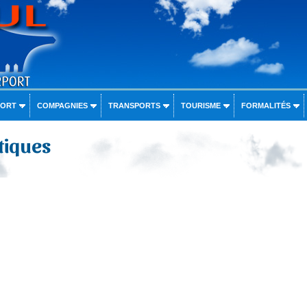
PORT
COMPAGNIES
TRANSPORTS
TOURISME
FORMALITÉS
tiques