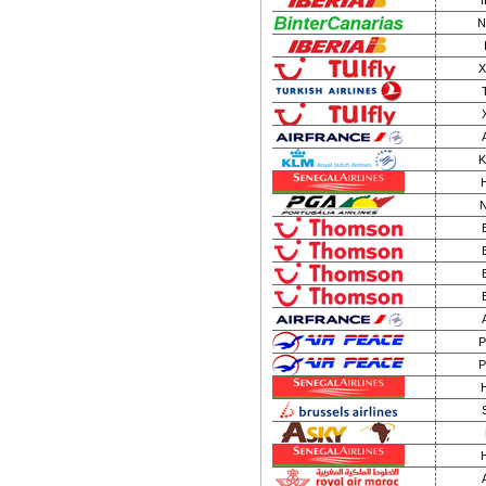
I
N
X
K
N
P
P