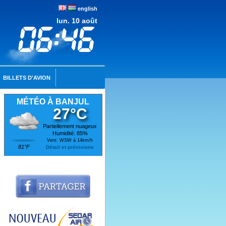
english
lun. 10 août
BILLETS D'AVION
MÉTÉO À BANJUL
27°C
Partiellement nuageux
Humidité: 85%
Vent: WSW à 14km/h
81°F
Détail et prévisions
Pour faire indemniser vos retards et annulations
Jusqu'à 365 jours après le vol retardé