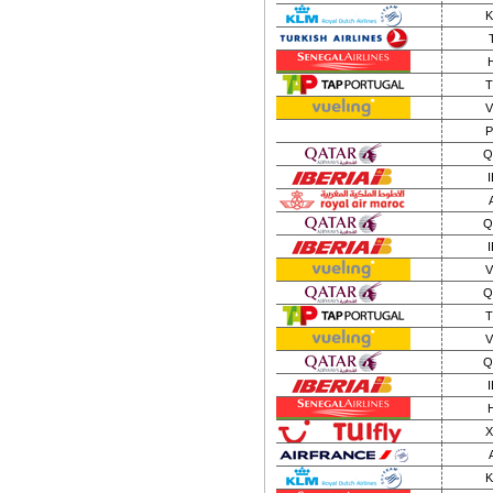
K
T
V
P
Q
I
Q
I
V
Q
T
V
Q
I
X
K