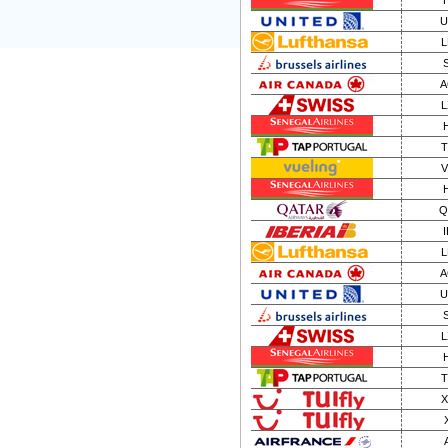
U
L
A
L
T
V
Q
I
L
A
U
L
T
X