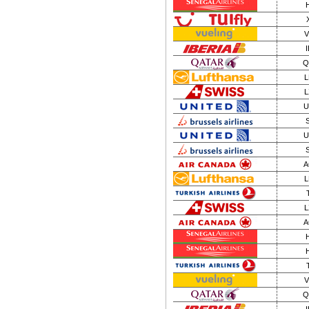
V
I
Q
L
L
U
U
A
L
L
A
V
Q