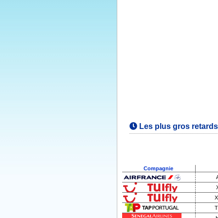
Les plus gros retard
Compagnie
X
T