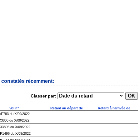
s constatés récemment:
Classer par:
Vol n°
Retard au départ de
Retard à l'arrivée de
AF783 du X/09/2022
X3805 du X/09/2022
33805 du X/09/2022
P1496 du X/09/2022