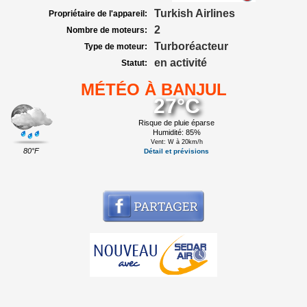
Turkish Airlines
Propriétaire de l'appareil:
2
Nombre de moteurs:
Turboréacteur
Type de moteur:
en activité
Statut:
MÉTÉO À BANJUL
27°C
Risque de pluie éparse
Humidité: 85%
Vent: W à 20km/h
80°F
Détail et prévisions