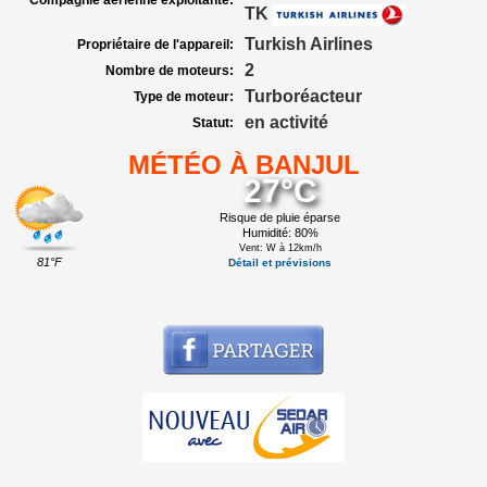
Compagnie aérienne exploitante:
TK
Turkish Airlines
Propriétaire de l'appareil:
2
Nombre de moteurs:
Turboréacteur
Type de moteur:
en activité
Statut:
MÉTÉO À BANJUL
27°C
Risque de pluie éparse
Humidité: 80%
Vent: W à 12km/h
81°F
Détail et prévisions