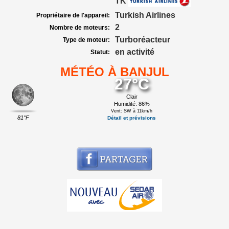
TK
Turkish Airlines
Propriétaire de l'appareil:
2
Nombre de moteurs:
Turboréacteur
Type de moteur:
en activité
Statut:
MÉTÉO À BANJUL
27°C
Clair
Humidité: 86%
Vent: SW à 11km/h
81°F
Détail et prévisions