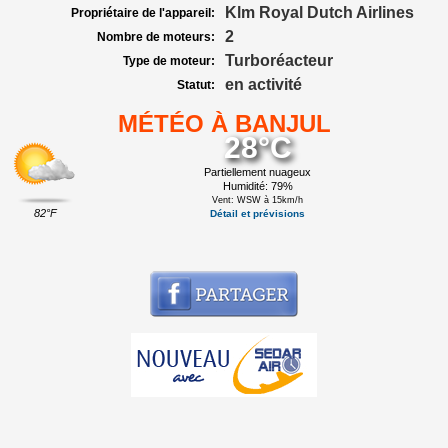
Klm Royal Dutch Airlines
Propriétaire de l'appareil:
2
Nombre de moteurs:
Turboréacteur
Type de moteur:
en activité
Statut:
MÉTÉO À BANJUL
28°C
Partiellement nuageux
Humidité: 79%
Vent: WSW à 15km/h
82°F
Détail et prévisions