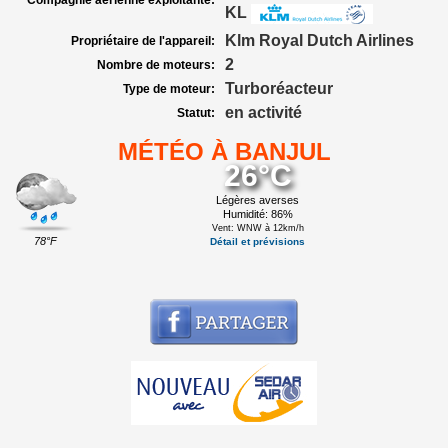
Compagnie aérienne exploitante:
KL
Klm Royal Dutch Airlines
Propriétaire de l'appareil:
2
Nombre de moteurs:
Turboréacteur
Type de moteur:
en activité
Statut:
MÉTÉO À BANJUL
26°C
Légères averses
Humidité: 86%
Vent: WNW à 12km/h
78°F
Détail et prévisions