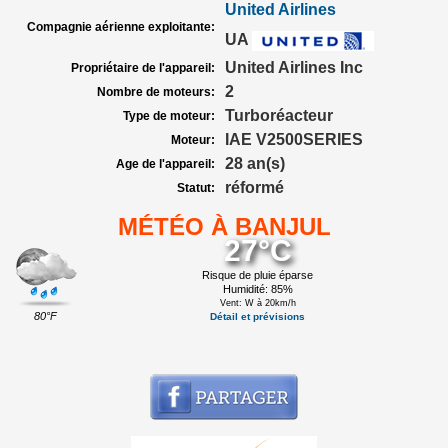
United Airlines
Compagnie aérienne exploitante:
UA
United Airlines Inc
Propriétaire de l'appareil:
2
Nombre de moteurs:
Turboréacteur
Type de moteur:
IAE V2500SERIES
Moteur:
28 an(s)
Age de l'appareil:
réformé
Statut:
MÉTÉO À BANJUL
27°C
Risque de pluie éparse
Humidité: 85%
Vent: W à 20km/h
80°F
Détail et prévisions