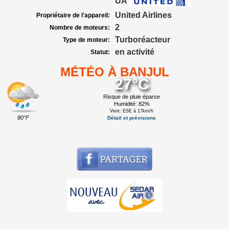
UA
United Airlines
Propriétaire de l'appareil:
2
Nombre de moteurs:
Turboréacteur
Type de moteur:
en activité
Statut:
MÉTÉO À BANJUL
27°C
Risque de pluie éparse
Humidité: 82%
Vent: ESE à 17km/h
80°F
Détail et prévisions