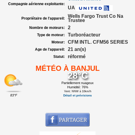
Compagnie aérienne exploitante:
UA
Wells Fargo Trust Co Na
Propriétaire de l'appareil:
Trustee
2
Nombre de moteurs:
Turboréacteur
Type de moteur:
CFM INTL. CFM56 SERIES
Moteur:
21 an(s)
Age de l'appareil:
réformé
Statut:
MÉTÉO À BANJUL
28°C
Partiellement nuageux
Humidité: 76%
Vent: NNW à 10km/h
83°F
Détail et prévisions