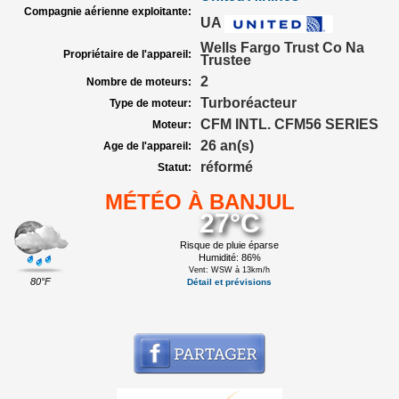
Compagnie aérienne exploitante:
UA
Wells Fargo Trust Co Na
Propriétaire de l'appareil:
Trustee
2
Nombre de moteurs:
Turboréacteur
Type de moteur:
CFM INTL. CFM56 SERIES
Moteur:
26 an(s)
Age de l'appareil:
réformé
Statut:
MÉTÉO À BANJUL
27°C
Risque de pluie éparse
Humidité: 86%
Vent: WSW à 13km/h
80°F
Détail et prévisions