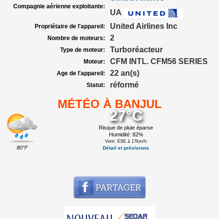
Compagnie aérienne exploitante:
UA
United Airlines Inc
Propriétaire de l'appareil:
2
Nombre de moteurs:
Turboréacteur
Type de moteur:
CFM INTL. CFM56 SERIES
Moteur:
22 an(s)
Age de l'appareil:
réformé
Statut:
MÉTÉO À BANJUL
27°C
Risque de pluie éparse
Humidité: 82%
Vent: ESE à 17km/h
80°F
Détail et prévisions