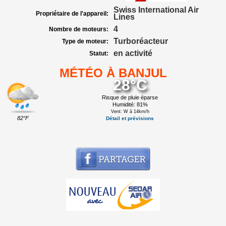
Swiss International Air
Propriétaire de l'appareil:
Lines
4
Nombre de moteurs:
Turboréacteur
Type de moteur:
en activité
Statut:
MÉTÉO À BANJUL
28°C
Risque de pluie éparse
Humidité: 81%
Vent: W à 14km/h
82°F
Détail et prévisions