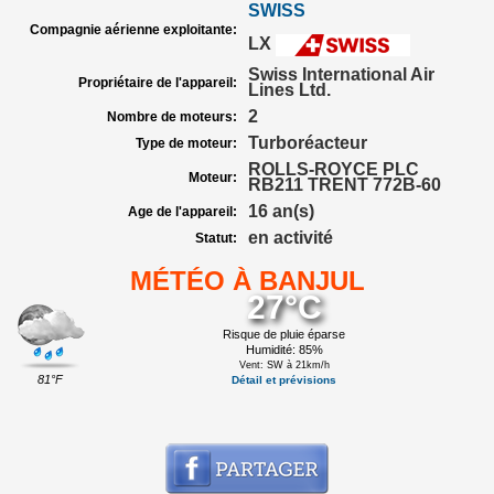
SWISS
Compagnie aérienne exploitante:
LX
Swiss International Air
Propriétaire de l'appareil:
Lines Ltd.
2
Nombre de moteurs:
Turboréacteur
Type de moteur:
ROLLS-ROYCE PLC
Moteur:
RB211 TRENT 772B-60
16 an(s)
Age de l'appareil:
en activité
Statut:
MÉTÉO À BANJUL
27°C
Risque de pluie éparse
Humidité: 85%
Vent: SW à 21km/h
81°F
Détail et prévisions