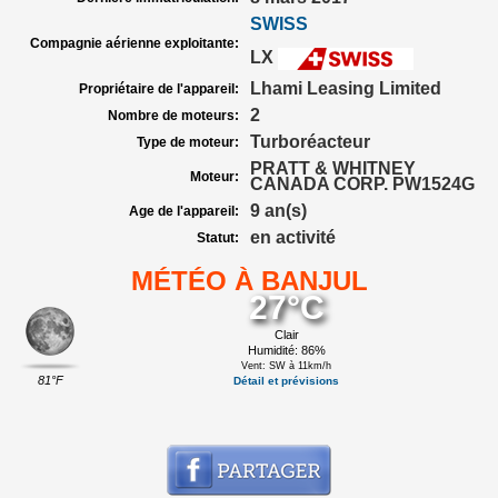
SWISS
Compagnie aérienne exploitante:
LX
Lhami Leasing Limited
Propriétaire de l'appareil:
2
Nombre de moteurs:
Turboréacteur
Type de moteur:
PRATT & WHITNEY
Moteur:
CANADA CORP. PW1524G
9 an(s)
Age de l'appareil:
en activité
Statut:
MÉTÉO À BANJUL
27°C
Clair
Humidité: 86%
Vent: SW à 11km/h
81°F
Détail et prévisions