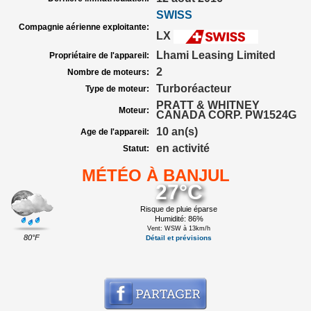
SWISS
Compagnie aérienne exploitante:
LX
Lhami Leasing Limited
Propriétaire de l'appareil:
2
Nombre de moteurs:
Turboréacteur
Type de moteur:
PRATT & WHITNEY
Moteur:
CANADA CORP. PW1524G
10 an(s)
Age de l'appareil:
en activité
Statut:
MÉTÉO À BANJUL
27°C
Risque de pluie éparse
Humidité: 86%
Vent: WSW à 13km/h
80°F
Détail et prévisions