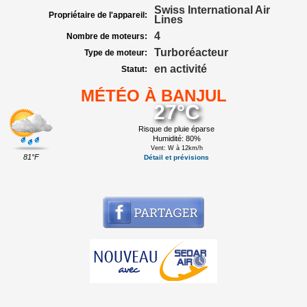
Swiss International Air
Propriétaire de l'appareil:
Lines
4
Nombre de moteurs:
Turboréacteur
Type de moteur:
en activité
Statut:
MÉTÉO À BANJUL
27°C
Risque de pluie éparse
Humidité: 80%
Vent: W à 12km/h
81°F
Détail et prévisions