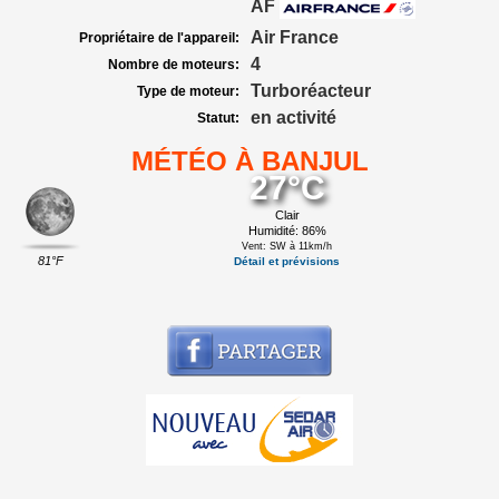
AF
Air France
Propriétaire de l'appareil:
4
Nombre de moteurs:
Turboréacteur
Type de moteur:
en activité
Statut:
MÉTÉO À BANJUL
27°C
Clair
Humidité: 86%
Vent: SW à 11km/h
81°F
Détail et prévisions