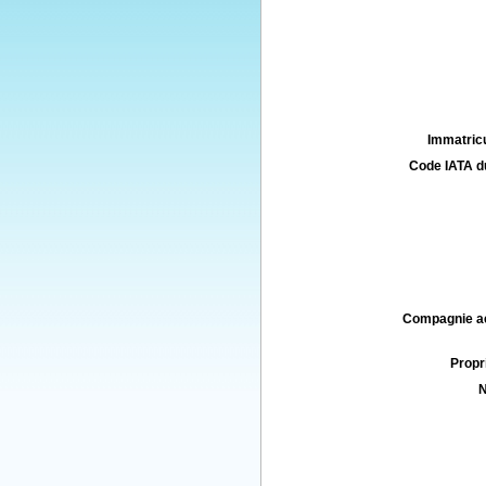
Immatricu
Code IATA d
Compagnie aé
Propri
N