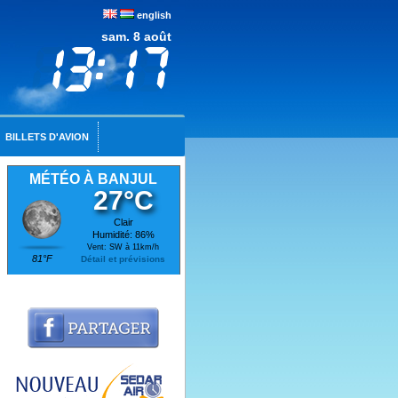
english
sam. 8 août
BILLETS D'AVION
MÉTÉO À BANJUL
27°C
Clair
Humidité: 86%
Vent: SW à 11km/h
81°F
Détail et prévisions