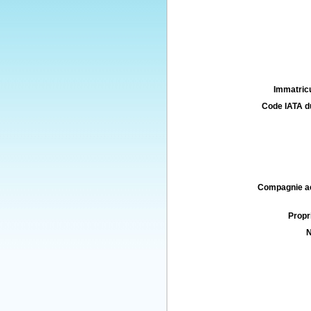
Immatricu
Code IATA d
Compagnie aé
Propri
N