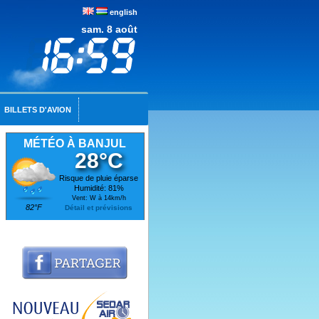
english
sam. 8 août
BILLETS D'AVION
MÉTÉO À BANJUL
28°C
Risque de pluie éparse
Humidité: 81%
Vent: W à 14km/h
82°F
Détail et prévisions