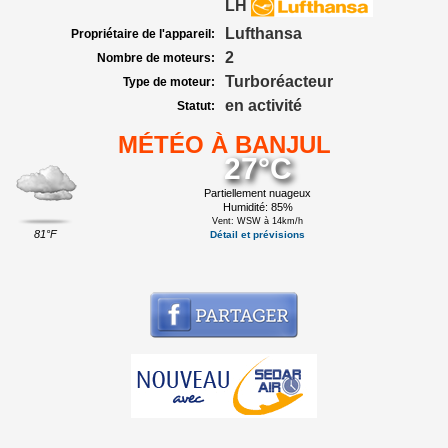
LH
Lufthansa
Propriétaire de l'appareil:
2
Nombre de moteurs:
Turboréacteur
Type de moteur:
en activité
Statut:
MÉTÉO À BANJUL
27°C
Partiellement nuageux
Humidité: 85%
Vent: WSW à 14km/h
81°F
Détail et prévisions