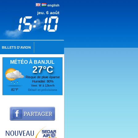
english
jeu. 6 août
BILLETS D'AVION
MÉTÉO À BANJUL
27°C
Risque de pluie éparse
Humidité: 80%
Vent: W à 12km/h
81°F
Détail et prévisions