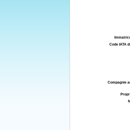
Immatricu
Code IATA d
Compagnie aé
Propri
N