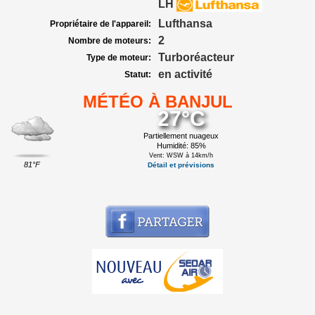
LH
Lufthansa
Propriétaire de l'appareil:
2
Nombre de moteurs:
Turboréacteur
Type de moteur:
en activité
Statut:
MÉTÉO À BANJUL
27°C
Partiellement nuageux
Humidité: 85%
Vent: WSW à 14km/h
81°F
Détail et prévisions