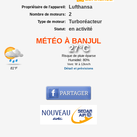
Lufthansa
Propriétaire de l'appareil:
2
Nombre de moteurs:
Turboréacteur
Type de moteur:
en activité
Statut:
MÉTÉO À BANJUL
27°C
Risque de pluie éparse
Humidité: 80%
Vent: W à 12km/h
81°F
Détail et prévisions