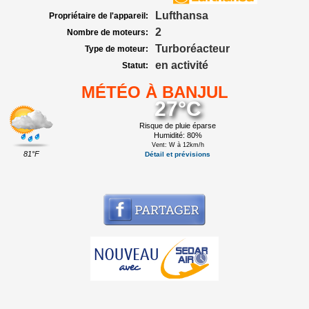
Lufthansa
Propriétaire de l'appareil:
2
Nombre de moteurs:
Turboréacteur
Type de moteur:
en activité
Statut:
MÉTÉO À BANJUL
27°C
Risque de pluie éparse
Humidité: 80%
Vent: W à 12km/h
81°F
Détail et prévisions