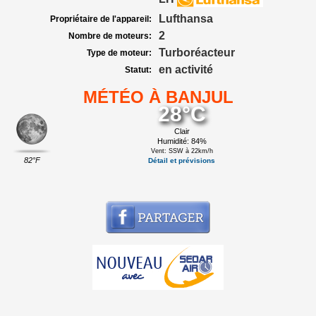
Lufthansa
Propriétaire de l'appareil:
2
Nombre de moteurs:
Turboréacteur
Type de moteur:
en activité
Statut:
MÉTÉO À BANJUL
28°C
Clair
Humidité: 84%
Vent: SSW à 22km/h
82°F
Détail et prévisions