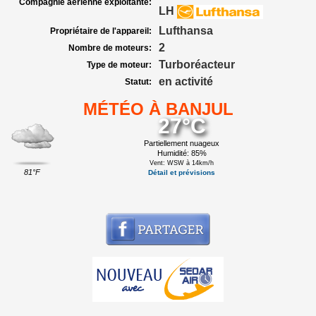
Compagnie aérienne exploitante:
LH
Lufthansa
Propriétaire de l'appareil:
2
Nombre de moteurs:
Turboréacteur
Type de moteur:
en activité
Statut:
MÉTÉO À BANJUL
27°C
Partiellement nuageux
Humidité: 85%
Vent: WSW à 14km/h
81°F
Détail et prévisions