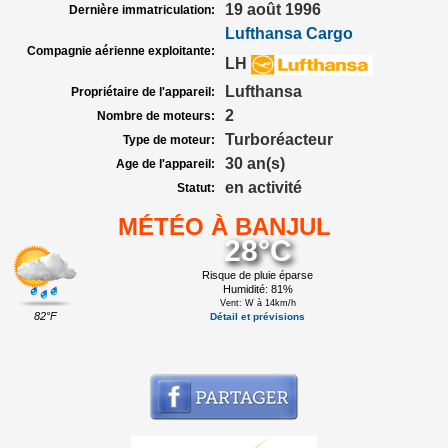
19 août 1996
Dernière immatriculation:
Lufthansa Cargo
Compagnie aérienne exploitante:
LH
Lufthansa
Propriétaire de l'appareil:
2
Nombre de moteurs:
Turboréacteur
Type de moteur:
30 an(s)
Age de l'appareil:
en activité
Statut:
MÉTÉO À BANJUL
28°C
Risque de pluie éparse
Humidité: 81%
Vent: W à 14km/h
82°F
Détail et prévisions