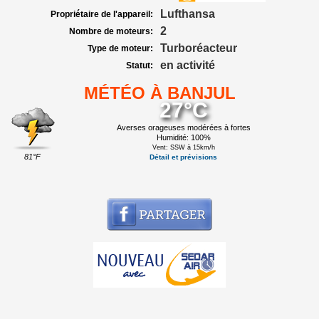
Lufthansa
Propriétaire de l'appareil:
2
Nombre de moteurs:
Turboréacteur
Type de moteur:
en activité
Statut:
MÉTÉO À BANJUL
27°C
Averses orageuses modérées à fortes
Humidité: 100%
Vent: SSW à 15km/h
81°F
Détail et prévisions