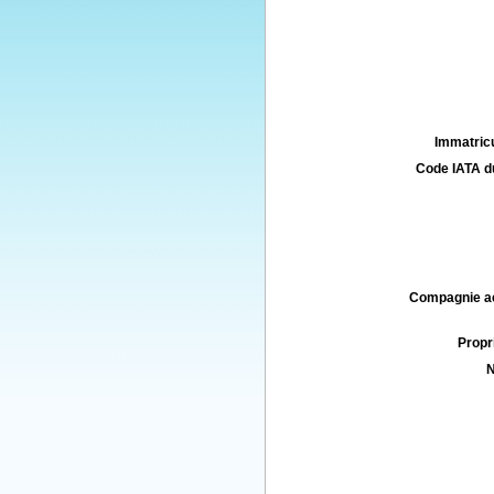
Immatricu
Code IATA d
Compagnie aé
Propri
N