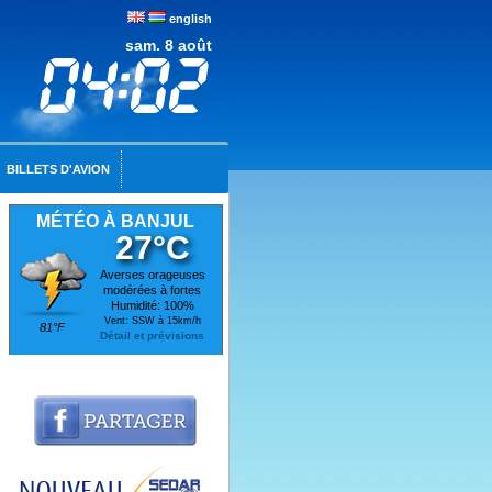
english
sam. 8 août
BILLETS D'AVION
MÉTÉO À BANJUL
27°C
Averses orageuses
modérées à fortes
Humidité: 100%
Vent: SSW à 15km/h
81°F
Détail et prévisions