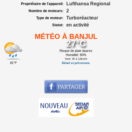
Lufthansa Regional
Propriétaire de l'appareil:
2
Nombre de moteurs:
Turboréacteur
Type de moteur:
en activité
Statut:
MÉTÉO À BANJUL
27°C
Risque de pluie éparse
Humidité: 80%
Vent: W à 12km/h
81°F
Détail et prévisions