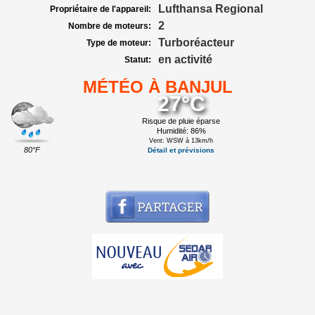
Lufthansa Regional
Propriétaire de l'appareil:
2
Nombre de moteurs:
Turboréacteur
Type de moteur:
en activité
Statut:
MÉTÉO À BANJUL
27°C
Risque de pluie éparse
Humidité: 86%
Vent: WSW à 13km/h
80°F
Détail et prévisions