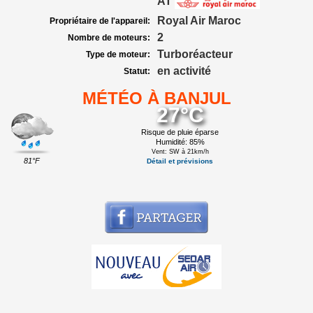
AT
Royal Air Maroc
Propriétaire de l'appareil:
2
Nombre de moteurs:
Turboréacteur
Type de moteur:
en activité
Statut:
MÉTÉO À BANJUL
27°C
Risque de pluie éparse
Humidité: 85%
Vent: SW à 21km/h
81°F
Détail et prévisions