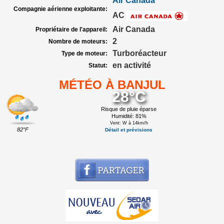
Air Canada
Compagnie aérienne exploitante:
AC
Air Canada
Propriétaire de l'appareil:
2
Nombre de moteurs:
Turboréacteur
Type de moteur:
en activité
Statut:
MÉTÉO À BANJUL
28°C
Risque de pluie éparse
Humidité: 81%
Vent: W à 14km/h
82°F
Détail et prévisions