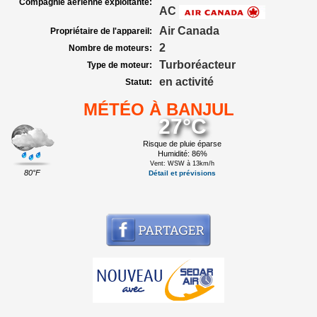
Compagnie aérienne exploitante:
AC
Air Canada
Propriétaire de l'appareil:
2
Nombre de moteurs:
Turboréacteur
Type de moteur:
en activité
Statut:
MÉTÉO À BANJUL
27°C
Risque de pluie éparse
Humidité: 86%
Vent: WSW à 13km/h
80°F
Détail et prévisions