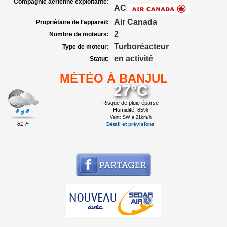
Compagnie aérienne exploitante:
AC
Air Canada
Propriétaire de l'appareil:
2
Nombre de moteurs:
Turboréacteur
Type de moteur:
en activité
Statut:
MÉTÉO À BANJUL
27°C
Risque de pluie éparse
Humidité: 85%
Vent: SW à 21km/h
81°F
Détail et prévisions