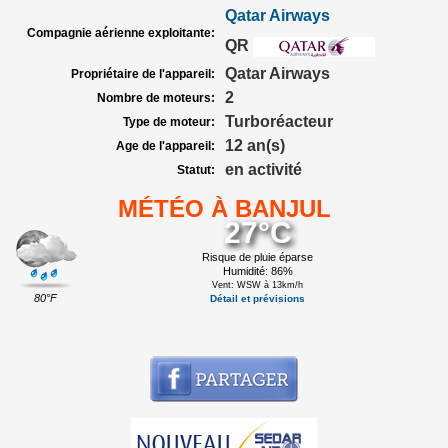
Qatar Airways
Compagnie aérienne exploitante:
QR
Qatar Airways
Propriétaire de l'appareil:
2
Nombre de moteurs:
Turboréacteur
Type de moteur:
12 an(s)
Age de l'appareil:
en activité
Statut:
MÉTÉO À BANJUL
27°C
Risque de pluie éparse
Humidité: 86%
Vent: WSW à 13km/h
80°F
Détail et prévisions