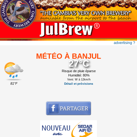
advertising ?
MÉTÉO À BANJUL
27°C
Risque de pluie éparse
Humidité: 80%
Vent: W à 12km/h
81°F
Détail et prévisions