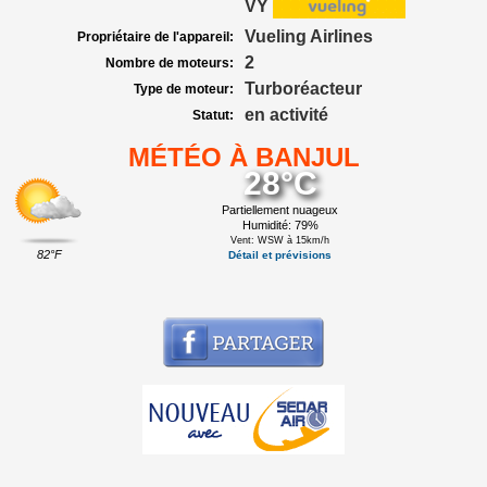
VY
Vueling Airlines
Propriétaire de l'appareil:
2
Nombre de moteurs:
Turboréacteur
Type de moteur:
en activité
Statut:
MÉTÉO À BANJUL
28°C
Partiellement nuageux
Humidité: 79%
Vent: WSW à 15km/h
82°F
Détail et prévisions