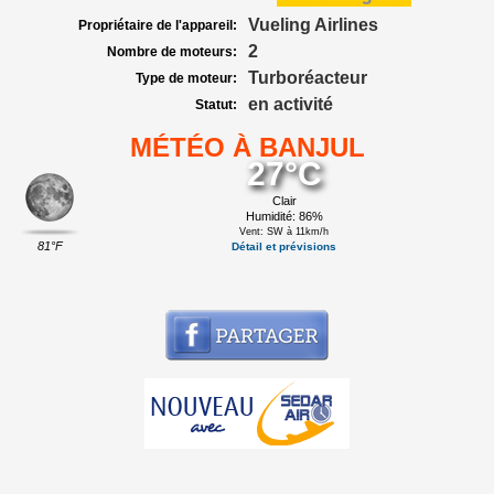
Vueling Airlines
Propriétaire de l'appareil:
2
Nombre de moteurs:
Turboréacteur
Type de moteur:
en activité
Statut:
MÉTÉO À BANJUL
27°C
Clair
Humidité: 86%
Vent: SW à 11km/h
81°F
Détail et prévisions