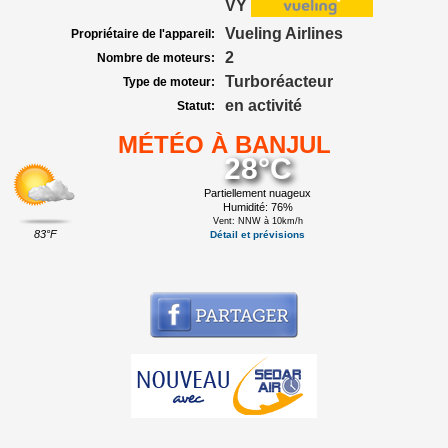
VY
Vueling Airlines
Propriétaire de l'appareil:
2
Nombre de moteurs:
Turboréacteur
Type de moteur:
en activité
Statut:
MÉTÉO À BANJUL
28°C
Partiellement nuageux
Humidité: 76%
Vent: NNW à 10km/h
83°F
Détail et prévisions